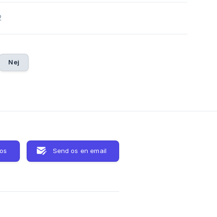
2
Nej
os
Send os en email