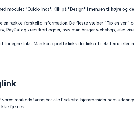
ed modulet "Quick-links". Klik på "Design" i menuen til højre og de
e en række forskellig information. De fleste vælger "Tip en ven" 
v, PayPal og kreditkortlogoer, hvis man bruger webshop, eller vis
 for egne links. Man kan oprette links der linker til eksterne eller
link
f vores markedsføring har alle Bricksite-hjemmesider som udgangspu
 ikke fjernes.