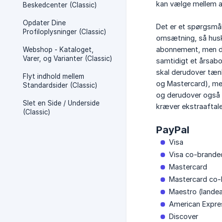
kan vælge mellem at
Beskedcenter (Classic)
Opdater Dine
Det er et spørgsmå
Profiloplysninger (Classic)
omsætning, så husk
abonnement, men de
Webshop - Kataloget,
Varer, og Varianter (Classic)
samtidigt et årsabo
skal derudover tænk
Flyt indhold mellem
og Mastercard), men
Standardsider (Classic)
og derudover også M
Slet en Side / Underside
kræver ekstraaftal
(Classic)
PayPal
Visa
Visa co-brande
Mastercard
Mastercard co-
Maestro (lande
American Expre
Discover