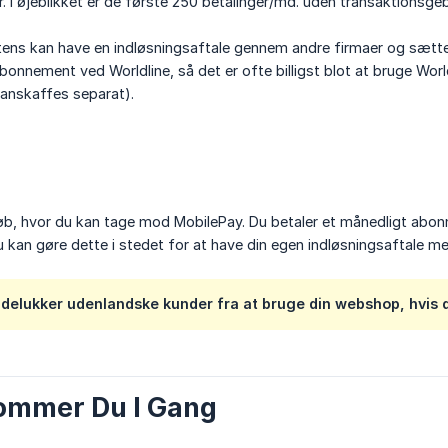
. I øjeblikket er de første 250 betalinger/md. uden transaktionsgeb
ens kan have en indløsningsaftale gennem andre firmaer og sætt
abonnement ved Worldline, så det er ofte billigst blot at bruge Worl
(anskaffes separat).
øb, hvor du kan tage mod MobilePay. Du betaler et månedligt abon
 kan gøre dette i stedet for at have din egen indløsningsaftale m
delukker udenlandske kunder fra at bruge din webshop, hvis 
ommer Du I Gang