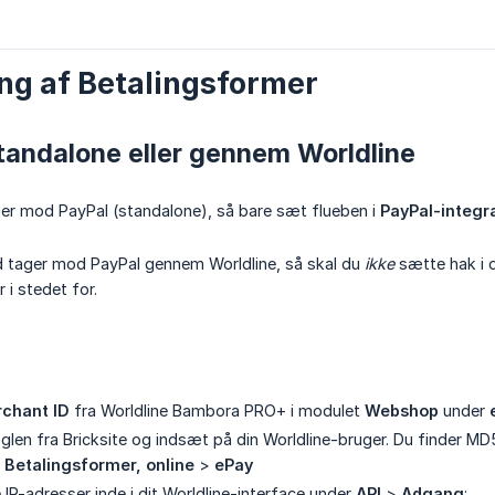
g af Betalingsformer
tandalone eller gennem Worldline
ger mod PayPal (standalone), så bare sæt flueben i
PayPal-integr
d tager mod PayPal gennem Worldline, så skal du
ikke
sætte hak i 
 i stedet for.
chant ID
fra Worldline Bambora PRO+ i modulet
Webshop
under
len fra Bricksite og indsæt på din Worldline-bruger. Du finder M
>
Betalingsformer, online
>
ePay
 IP-adresser inde i dit Worldline-interface under
API
>
Adgang
: