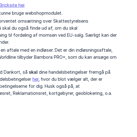
ricksite her
.
t kunne bruge webshopmodulet.
forventet omsætning over Skattestyrelsens
 skal du også finde ud af, om du skal
ng til fordeling af momsen ved EU-salg. Særligt kan der
nder.
n aftale med en indløser. Det er din indløsningsaftale,
. Worldline tilbyder Bambora PRO+, som du kan ansøge om
mod Dankort, så
skal
dine handelsbetingelser fremgå på
ndelsbetingelser
her
, hvor du blot vælger alt, der er
etingelserne for dig. Husk også på, at
esret, Reklamationsret, kortgebyrer, geoblokering, o.a.