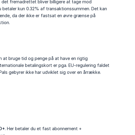
det fremadrettet bliver billigere at tage mod
du betaler kun 0.32% af transaktionssummen. Det kan
e ende, da der ikke er fastsat en øvre grænse på
tion.
n at bruge tid og penge på at have en rigtig
ternationale betalingskort er pga. EU-regulering faldet
Pals gebyrer ikke har udviklet sig over en årrække.
O+
. Her betaler du et fast abonnement +