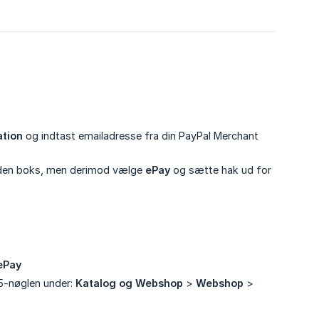
ation
og indtast emailadresse fra din PayPal Merchant
den boks, men derimod vælge
ePay
og sætte hak ud for
ePay
D5-nøglen under:
Katalog og Webshop
>
Webshop
>