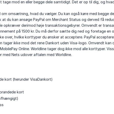
 tage mod en eller begge dele samtidigt. Det er op til dig, og hva
l om omsætning, hvad du vælger. Du kan også køre med begge del
 at du kan ansøge PayPal om Merchant Status og derved få reducer
 opkræver derimod høje transaktionsgebyrer. Omvendt er transakt
nnement på 1500 kr. Du må derfor sætte dig ned og foretage en ov
e over, hvilke korttyper du ønsker at acceptere. PayPal accepterer
 tager ikke mod det rene Dankort uden Visa-logo. Omvendt kan du v
obilePay Online. Worldline tager dog ikke mod alle korttyper. Vi
er med Nets udover aftalen med Worldline.
de kort (herunder VisaDankort)
brandede kort
afhængigt)
ss