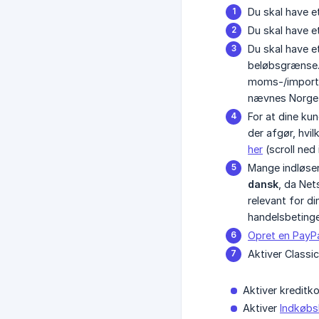
Du skal have 
Du skal have e
Du skal have e
beløbsgrænse. 
moms-/importre
nævnes Norge, 
For at dine ku
der afgør, hvi
her
(scroll ned 
Mange indløser
dansk
, da Net
relevant for d
handelsbetinge
Opret en PayP
Aktiver Classi
Aktiver kreditk
Aktiver
Indkøbs