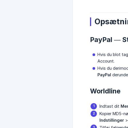
Opsætnin
PayPal — S
Hvis du blot ta
Account.
Hvis du derimo
PayPal
derunder
Worldline
Indtast dit
Mer
Kopier MD5-nøg
Indstillinger
Tilføj følgende