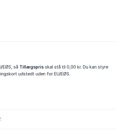
EU/EØS, så
Tillægspris
skal stå til 0,00 kr. Du kan styre
lingskort udstedt uden for EU/EØS.
2