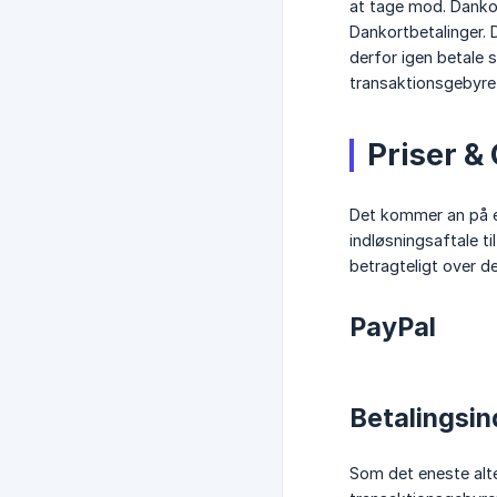
at tage mod. Dankor
Dankortbetalinger.
derfor igen betale 
transaktionsgebyret
Priser &
Det kommer an på en
indløsningsaftale ti
betragteligt over d
PayPal
Betalingsin
Som det eneste alte