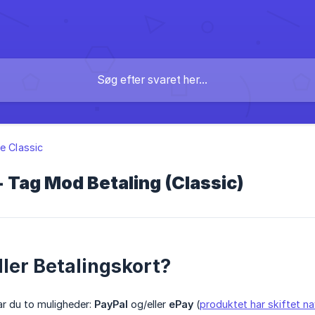
te Classic
 Tag Mod Betaling (Classic)
ller Betalingskort?
har du to muligheder:
PayPal
og/eller
ePay
(
produktet har skiftet n