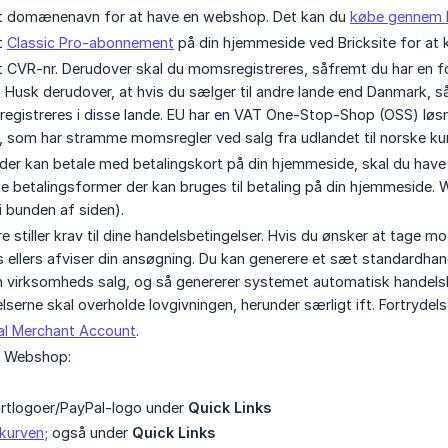
et domænenavn for at have en webshop. Det kan du
købe gennem B
t
Classic Pro-abonnement
på din hjemmeside ved Bricksite for a
t CVR-nr. Derudover skal du momsregistreres, såfremt du har en 
Husk derudover, at hvis du sælger til andre lande end Danmark, så
gistreres i disse lande. EU har en VAT One-Stop-Shop (OSS) løsni
som har stramme momsregler ved salg fra udlandet til norske ku
nder kan betale med betalingskort på din hjemmeside, skal du have e
lke betalingsformer der kan bruges til betaling på din hjemmeside
i bunden af siden).
e stiller krav til dine handelsbetingelser. Hvis du ønsker at tage 
s ellers afviser din ansøgning. Du kan generere et sæt standardha
in virksomheds salg, og så genererer systemet automatisk handelsb
lserne skal overholde lovgivningen, herunder særligt ift. Fortrydels
al Merchant Account
.
c Webshop:
ortlogoer/PayPal-logo under
Quick Links
kurven
; også under
Quick Links