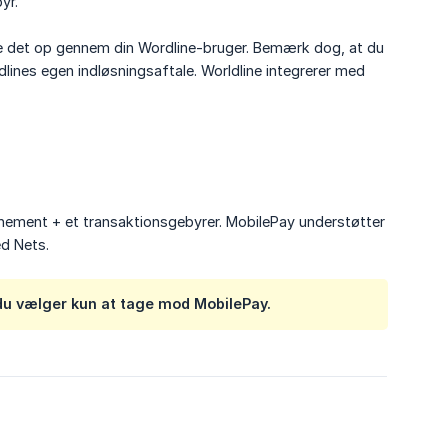
yr.
e det op gennem din Wordline-bruger. Bemærk dog, at du
dlines egen indløsningsaftale. Worldline integrerer med
nement + et transaktionsgebyrer. MobilePay understøtter
ed Nets.
du vælger kun at tage mod MobilePay.