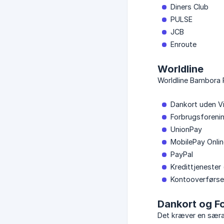
Diners Club
PULSE
JCB
Enroute
Worldline
Worldline Bambora
Dankort uden Vi
Forbrugsforenin
UnionPay
MobilePay Online
PayPal
Kredittjenester (
Kontooverførsel
Dankort og F
Det kræver en særa