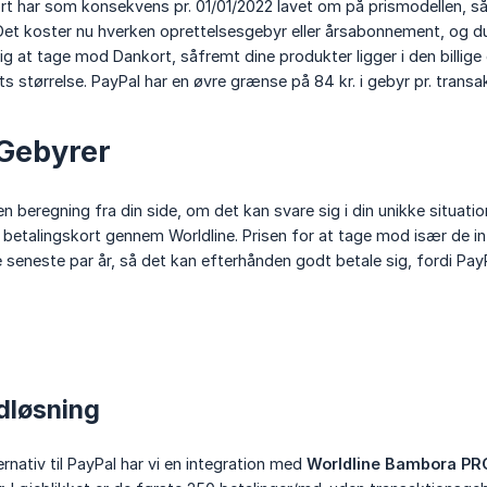
t har som konsekvens pr. 01/01/2022 lavet om på prismodellen, så 
 Det koster nu hverken oprettelsesgebyr eller årsabonnement, og 
sig at tage mod Dankort, såfremt dine produkter ligger i den billig
s størrelse. PayPal har en øvre grænse på 84 kr. i gebyr pr. transak
 Gebyrer
 beregning fra din side, om det kan svare sig i din unikke situatio
l betalingskort gennem Worldline. Prisen for at tage mod især de in
e seneste par år, så det kan efterhånden godt betale sig, fordi Pay
dløsning
rnativ til PayPal har vi en integration med
Worldline Bambora PR