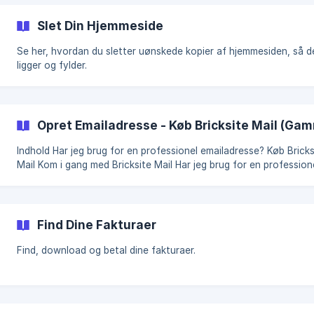
Slet Din Hjemmeside
Se her, hvordan du sletter uønskede kopier af hjemmesiden, så d
ligger og fylder.
Opret Emailadresse - Køb Bricksite Mail (Gam
Indhold Har jeg brug for en professionel emailadresse? Køb Bricksite
Mail Kom i gang med Bricksite Mail Har jeg brug for en professionel
emailadresse? Det vil i de fleste tilfælde give et bedre og mere
professionelt indtryk af din virksomhed, forening, eller erhverv.
Samtidigt får du adskilt dine private emails fra dine erhvervsrela
emails, hvilket rent juridisk
Find Dine Fakturaer
Find, download og betal dine fakturaer.