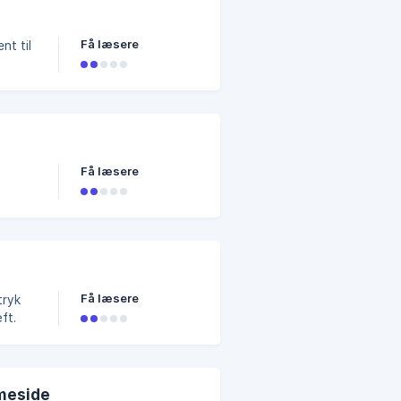
Få læsere
nt til
Få læsere
Få læsere
tryk
æft.
mmeside