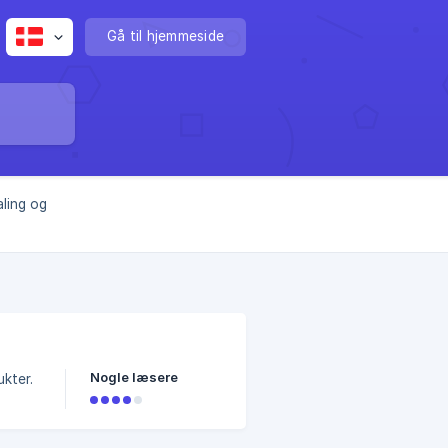
Gå til hjemmeside
ling og
Nogle læsere
ukter.